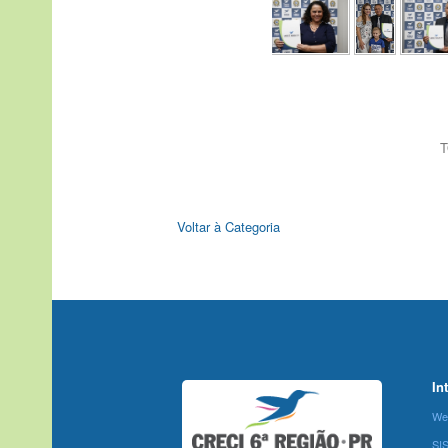
T
Voltar à Categoria
In
We
SI