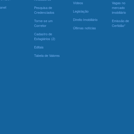
Vídeos
Vagas no
ranet
Pesquisa de
mercado
Legislação
Credenciados
imobiliário
Direito Imobiliário
Torne-se um
Emissão de
Corretor
Certidão*
Últimas notícias
Cadastro de
Estagiários (2)
Editais
Tabela de Valores