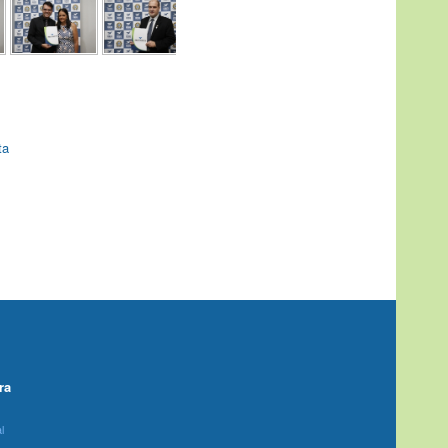
ta
ra
l