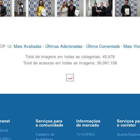
OP 12:
Mais Avaliadas
-
Últimas Adicionadas
-
Última Comentada
-
Mais Vis
Total de imagens em todas as categorias: 45,878
Total de acessos em todas as imagens: 39,097,158
tranet
Serviços para
Informações
Serviços pa
a comunidade
de mercado
o corretor
bmail
Cadastro de
TV COFECI
Quarta Especia
SCRECI
Avaliadores