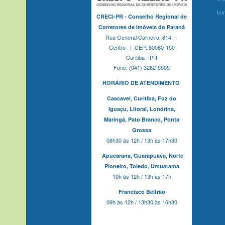
Int
CRECI-PR - Conselho Regional de
Corretores de Imóveis do Paraná
Rua General Carneiro, 814 -
Centro | CEP: 80060-150
Curitiba - PR
Fone: (041) 3262-5505
HORÁRIO DE ATENDIMENTO
Cascavel,
Curitiba,
Foz do
Iguaçu,
Litoral, Londrina,
Maringá,
Pato Branco,
Ponta
Grossa
08h30 às 12h / 13h às 17h30
Apucarana,
Guarapuava,
Norte
Pioneiro,
Toledo, Umuarama
10h às 12h / 13h às 17h
Francisco Beltrão
09h às 12h / 13h30 às 16h30