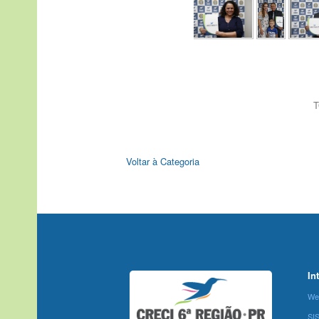
T
Voltar à Categoria
In
We
SI