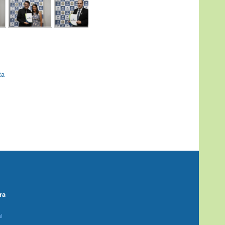
ta
ra
l