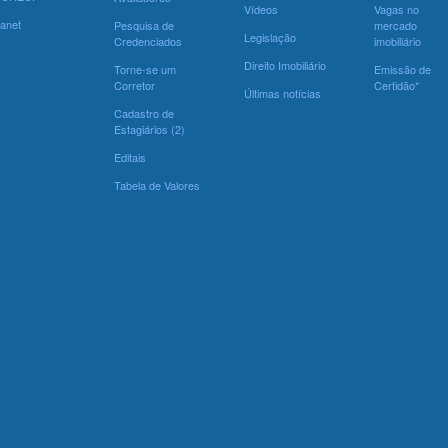
Vídeos
Vagas no
ranet
Pesquisa de
mercado
Legislação
Credenciados
imobiliário
Direito Imobiliário
Torne-se um
Emissão de
Corretor
Certidão*
Últimas notícias
Cadastro de
Estagiários (2)
Editais
Tabela de Valores