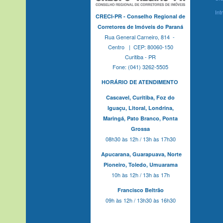
Int
CRECI-PR - Conselho Regional de
Corretores de Imóveis do Paraná
Rua General Carneiro, 814 -
Centro | CEP: 80060-150
Curitiba - PR
Fone: (041) 3262-5505
HORÁRIO DE ATENDIMENTO
Cascavel,
Curitiba,
Foz do
Iguaçu,
Litoral, Londrina,
Maringá,
Pato Branco,
Ponta
Grossa
08h30 às 12h / 13h às 17h30
Apucarana,
Guarapuava,
Norte
Pioneiro,
Toledo, Umuarama
10h às 12h / 13h às 17h
Francisco Beltrão
09h às 12h / 13h30 às 16h30