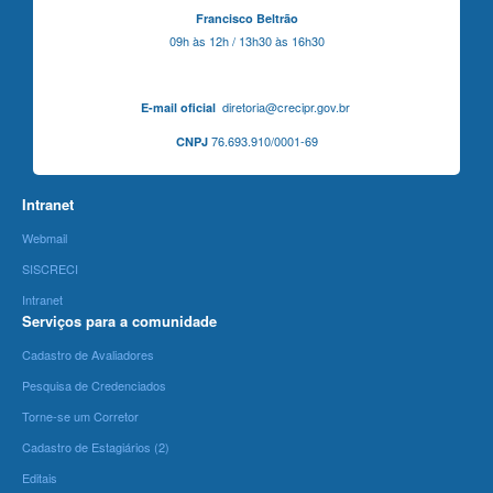
Francisco Beltrão
09h às 12h / 13h30 às 16h30
diretoria@crecipr.gov.br
E-mail oficial
76.693.910/0001-69
CNPJ
Intranet
Webmail
SISCRECI
Intranet
Serviços para a comunidade
Cadastro de Avaliadores
Pesquisa de Credenciados
Torne-se um Corretor
Cadastro de Estagiários (2)
Editais