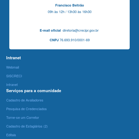
Francisco Beltrão
09h às 12h / 13h30 às 16h30
diretoria@crecipr.gov.br
E-mail oficial
76.693.910/0001-69
CNPJ
Intranet
Webmail
SISCRECI
Intranet
Serviços para a comunidade
Cadastro de Avaliadores
Pesquisa de Credenciados
Torne-se um Corretor
Cadastro de Estagiários (2)
Editais