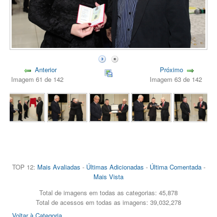
Anterior
Próximo
Imagem 61 de 142
Imagem 63 de 142
TOP 12:
Mais Avaliadas
-
Últimas Adicionadas
-
Última Comentada
-
Mais Vista
Total de imagens em todas as categorias: 45,878
Total de acessos em todas as imagens: 39,032,278
Voltar à Categoria