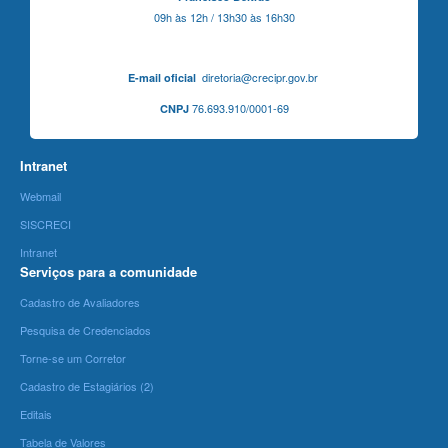
09h às 12h / 13h30 às 16h30
diretoria@crecipr.gov.br
E-mail oficial
76.693.910/0001-69
CNPJ
Intranet
Webmail
SISCRECI
Intranet
Serviços para a comunidade
Cadastro de Avaliadores
Pesquisa de Credenciados
Torne-se um Corretor
Cadastro de Estagiários (2)
Editais
Tabela de Valores