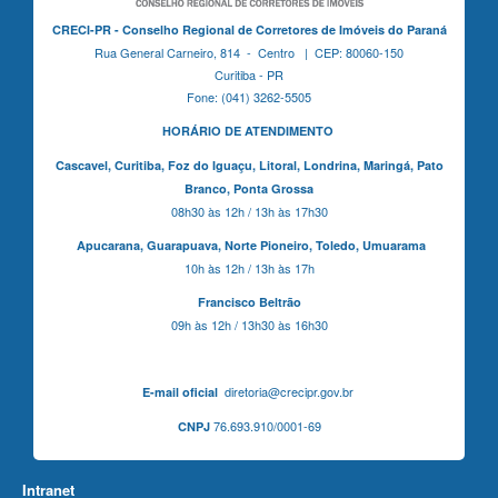
CRECI-PR - Conselho Regional de Corretores de Imóveis do Paraná
Rua General Carneiro, 814 - Centro | CEP: 80060-150
Curitiba - PR
Fone: (041) 3262-5505
HORÁRIO DE ATENDIMENTO
Cascavel,
Curitiba,
Foz do Iguaçu,
Litoral, Londrina, Maringá,
Pato
Branco,
Ponta Grossa
08h30 às 12h / 13h às 17h30
Apucarana,
Guarapuava,
Norte Pioneiro,
Toledo, Umuarama
10h às 12h / 13h às 17h
Francisco Beltrão
09h às 12h / 13h30 às 16h30
diretoria@crecipr.gov.br
E-mail oficial
76.693.910/0001-69
CNPJ
Intranet