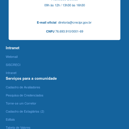
09h às 12h / 13h30 às 16h30
diretoria@crecipr.gov.br
E-mail oficial
76.693.910/0001-69
CNPJ
Intranet
Webmail
SISCRECI
Intranet
Serviços para a comunidade
Cadastro de Avaliadores
Pesquisa de Credenciados
Torne-se um Corretor
Cadastro de Estagiários (2)
Editais
Tabela de Valores