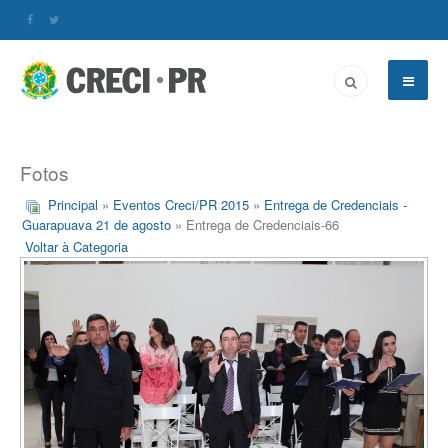
Fotos
Principal
»
Eventos Creci/PR 2015
»
Entrega de Credenciais -
Guarapuava 21 de agosto
» Entrega de Credenciais-66
Voltar à Categoria