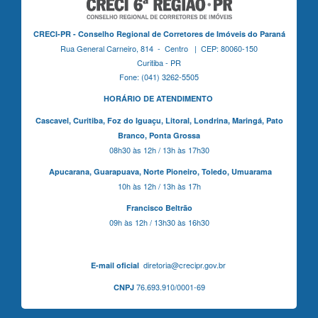
CRECI-PR - Conselho Regional de Corretores de Imóveis do Paraná
Rua General Carneiro, 814 - Centro | CEP: 80060-150
Curitiba - PR
Fone: (041) 3262-5505
HORÁRIO DE ATENDIMENTO
Cascavel,
Curitiba,
Foz do Iguaçu,
Litoral, Londrina, Maringá,
Pato
Branco,
Ponta Grossa
08h30 às 12h / 13h às 17h30
Apucarana,
Guarapuava,
Norte Pioneiro,
Toledo, Umuarama
10h às 12h / 13h às 17h
Francisco Beltrão
09h às 12h / 13h30 às 16h30
diretoria@crecipr.gov.br
E-mail oficial
76.693.910/0001-69
CNPJ