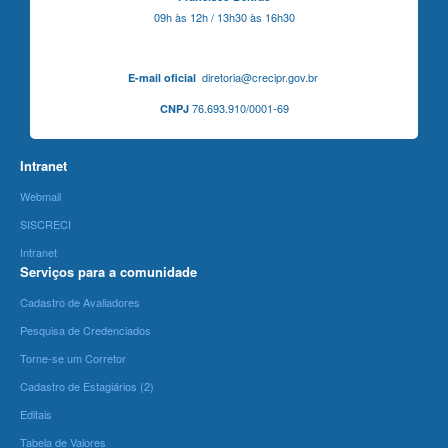
09h às 12h / 13h30 às 16h30
diretoria@crecipr.gov.br
E-mail oficial
76.693.910/0001-69
CNPJ
Intranet
Webmail
SISCRECI
Intranet
Serviços para a comunidade
Cadastro de Avaliadores
Pesquisa de Credenciados
Torne-se um Corretor
Cadastro de Estagiários (2)
Editais
Tabela de Valores