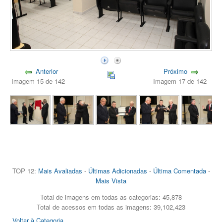
Anterior
Próximo
Imagem 15 de 142
Imagem 17 de 142
TOP 12:
Mais Avaliadas
-
Últimas Adicionadas
-
Última Comentada
-
Mais Vista
Total de imagens em todas as categorias: 45,878
Total de acessos em todas as imagens: 39,102,423
Voltar à Categoria