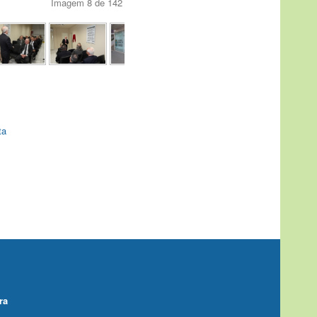
Imagem 8 de 142
ta
ra