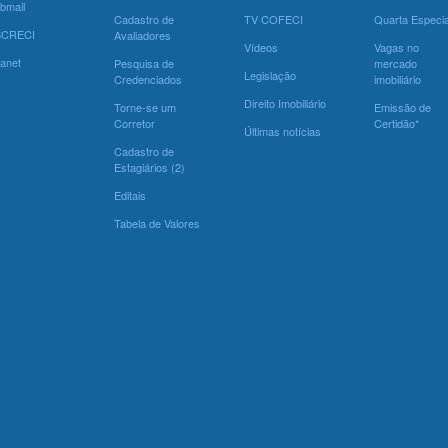
bmail
Cadastro de
TV COFECI
Quarta Especia
SCRECI
Avaliadores
Vídeos
Vagas no
ranet
Pesquisa de
mercado
Legislação
Credenciados
imobiliário
Direito Imobiliário
Torne-se um
Emissão de
Corretor
Certidão*
Últimas notícias
Cadastro de
Estagiários (2)
Editais
Tabela de Valores