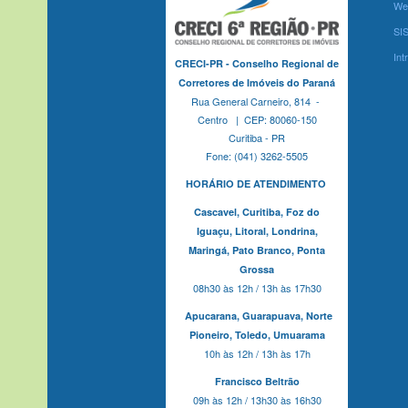
We
SI
Int
CRECI-PR - Conselho Regional de
Corretores de Imóveis do Paraná
Rua General Carneiro, 814 -
Centro | CEP: 80060-150
Curitiba - PR
Fone: (041) 3262-5505
HORÁRIO DE ATENDIMENTO
Cascavel,
Curitiba,
Foz do
Iguaçu,
Litoral, Londrina,
Maringá,
Pato Branco,
Ponta
Grossa
08h30 às 12h / 13h às 17h30
Apucarana,
Guarapuava,
Norte
Pioneiro,
Toledo, Umuarama
10h às 12h / 13h às 17h
Francisco Beltrão
09h às 12h / 13h30 às 16h30