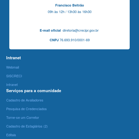
Francisco Beltrão
09h às 12h / 13h30 às 16h30
diretoria@crecipr.gov.br
E-mail oficial
76.693.910/0001-69
CNPJ
Intranet
Webmail
SISCRECI
Intranet
Serviços para a comunidade
Cadastro de Avaliadores
Pesquisa de Credenciados
Torne-se um Corretor
Cadastro de Estagiários (2)
Editais