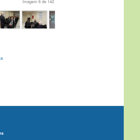
Imagem 6 de 142
ta
ra