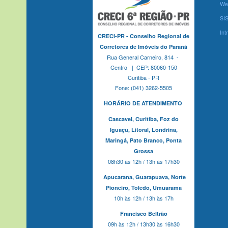
We
SI
Int
CRECI-PR - Conselho Regional de
Corretores de Imóveis do Paraná
Rua General Carneiro, 814 -
Centro | CEP: 80060-150
Curitiba - PR
Fone: (041) 3262-5505
HORÁRIO DE ATENDIMENTO
Cascavel,
Curitiba,
Foz do
Iguaçu,
Litoral, Londrina,
Maringá,
Pato Branco,
Ponta
Grossa
08h30 às 12h / 13h às 17h30
Apucarana,
Guarapuava,
Norte
Pioneiro,
Toledo, Umuarama
10h às 12h / 13h às 17h
Francisco Beltrão
09h às 12h / 13h30 às 16h30