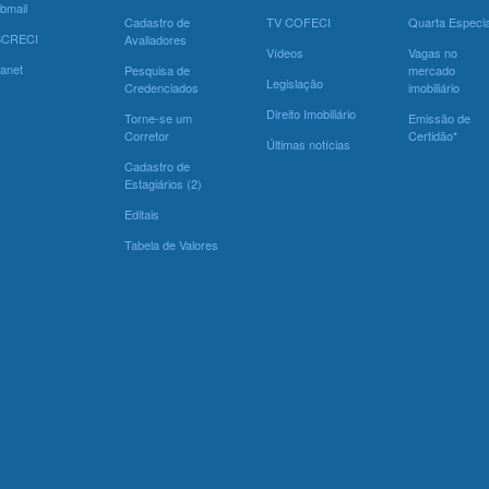
bmail
Cadastro de
TV COFECI
Quarta Especia
SCRECI
Avaliadores
Vídeos
Vagas no
ranet
Pesquisa de
mercado
Legislação
Credenciados
imobiliário
Direito Imobiliário
Torne-se um
Emissão de
Corretor
Certidão*
Últimas notícias
Cadastro de
Estagiários (2)
Editais
Tabela de Valores