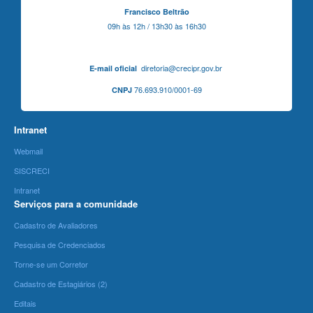
Francisco Beltrão
09h às 12h / 13h30 às 16h30
diretoria@crecipr.gov.br
E-mail oficial
76.693.910/0001-69
CNPJ
Intranet
Webmail
SISCRECI
Intranet
Serviços para a comunidade
Cadastro de Avaliadores
Pesquisa de Credenciados
Torne-se um Corretor
Cadastro de Estagiários (2)
Editais