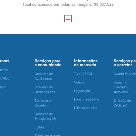
Total de acessos em todas as imagens: 39,037,528
tranet
Serviços para
Informações
Serviços pa
a comunidade
de mercado
o corretor
bmail
Cadastro de
TV COFECI
Quarta Especia
SCRECI
Avaliadores
Vídeos
Vagas no
ranet
Pesquisa de
mercado
Legislação
Credenciados
imobiliário
Direito Imobiliário
Torne-se um
Emissão de
Corretor
Certidão*
Últimas notícias
Cadastro de
Estagiários (2)
Editais
Tabela de Valores