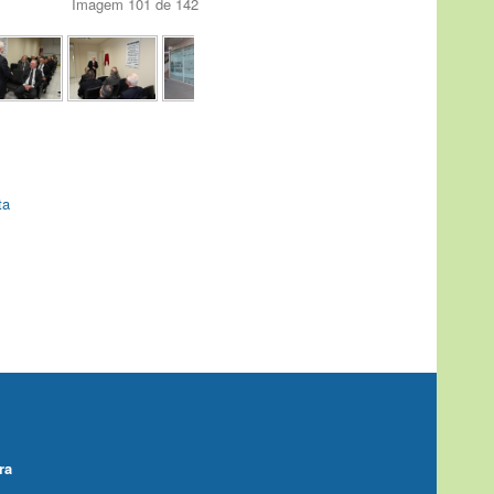
Imagem 101 de 142
ta
ra