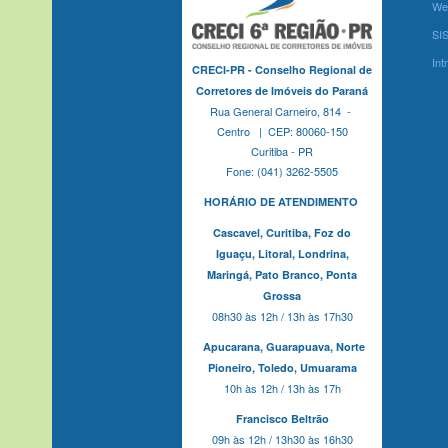
We
SI
Int
CRECI-PR - Conselho Regional de
Corretores de Imóveis do Paraná
Rua General Carneiro, 814 -
Centro | CEP: 80060-150
Curitiba - PR
Fone: (041) 3262-5505
HORÁRIO DE ATENDIMENTO
Cascavel,
Curitiba,
Foz do
Iguaçu,
Litoral, Londrina,
Maringá,
Pato Branco,
Ponta
Grossa
08h30 às 12h / 13h às 17h30
Apucarana,
Guarapuava,
Norte
Pioneiro,
Toledo, Umuarama
10h às 12h / 13h às 17h
Francisco Beltrão
09h às 12h / 13h30 às 16h30