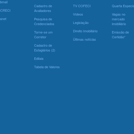
bmail
Cadastro de
TV COFECI
Quarta Especia
SCRECI
Avaliadores
Vídeos
Vagas no
ranet
Pesquisa de
mercado
Legislação
Credenciados
imobiliário
Direito Imobiliário
Torne-se um
Emissão de
Corretor
Certidão*
Últimas notícias
Cadastro de
Estagiários (2)
Editais
Tabela de Valores