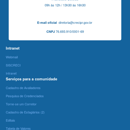
09h às 12h / 13h30 às 16h30
diretoria@crecipr.gov.br
E-mail oficial
76.693.910/0001-69
CNPJ
Intranet
Webmail
SISCRECI
Intranet
Serviços para a comunidade
Cadastro de Avaliadores
Pesquisa de Credenciados
Torne-se um Corretor
Cadastro de Estagiários (2)
Editais
Tabela de Valores