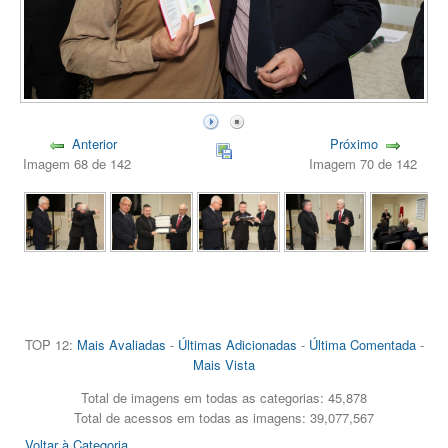
Anterior
Próximo
Imagem 68 de 142
Imagem 70 de 142
TOP 12:
Mais Avaliadas
-
Últimas Adicionadas
-
Última Comentada
-
Mais Vista
Total de imagens em todas as categorias: 45,878
Total de acessos em todas as imagens: 39,077,567
Voltar à Categoria