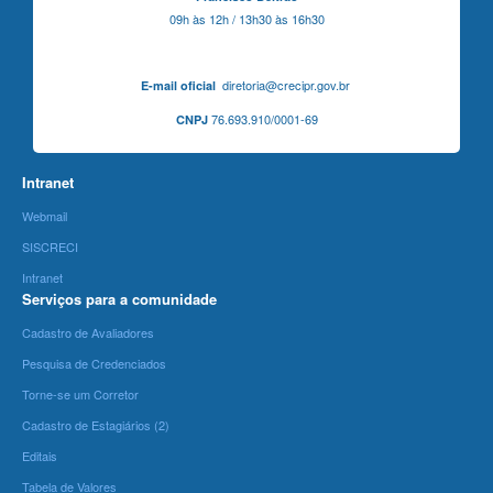
09h às 12h / 13h30 às 16h30
diretoria@crecipr.gov.br
E-mail oficial
76.693.910/0001-69
CNPJ
Intranet
Webmail
SISCRECI
Intranet
Serviços para a comunidade
Cadastro de Avaliadores
Pesquisa de Credenciados
Torne-se um Corretor
Cadastro de Estagiários (2)
Editais
Tabela de Valores