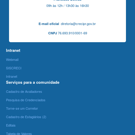
09h às 12h / 13h30 às 16h30
diretoria@crecipr.gov.br
E-mail oficial
76.693.910/0001-69
CNPJ
Intranet
Webmail
SISCRECI
Intranet
Serviços para a comunidade
Cadastro de Avaliadores
Pesquisa de Credenciados
Torne-se um Corretor
Cadastro de Estagiários (2)
Editais
Tabela de Valores