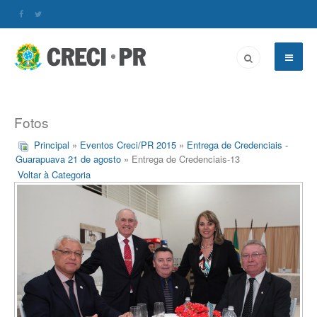
Fotos
Principal
»
Eventos Creci/PR 2015
»
Entrega de Credenciais -
Guarapuava 21 de agosto
» Entrega de Credenciais-13
Voltar à Categoria