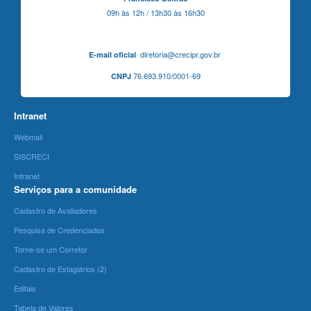
09h às 12h / 13h30 às 16h30
diretoria@crecipr.gov.br
E-mail oficial
76.693.910/0001-69
CNPJ
Intranet
Webmail
SISCRECI
Intranet
Serviços para a comunidade
Cadastro de Avaliadores
Pesquisa de Credenciados
Torne-se um Corretor
Cadastro de Estagiários (2)
Editais
Tabela de Valores