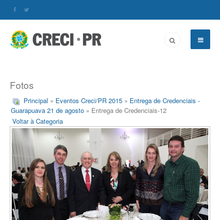
Fotos
Principal
»
Eventos Creci/PR 2015
»
Entrega de Credenciais -
Guarapuava 21 de agosto
» Entrega de Credenciais-12
Voltar à Categoria