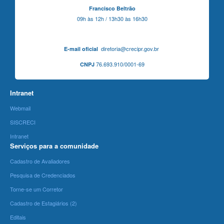
Francisco Beltrão
09h às 12h / 13h30 às 16h30
diretoria@crecipr.gov.br
E-mail oficial
76.693.910/0001-69
CNPJ
Intranet
Webmail
SISCRECI
Intranet
Serviços para a comunidade
Cadastro de Avaliadores
Pesquisa de Credenciados
Torne-se um Corretor
Cadastro de Estagiários (2)
Editais