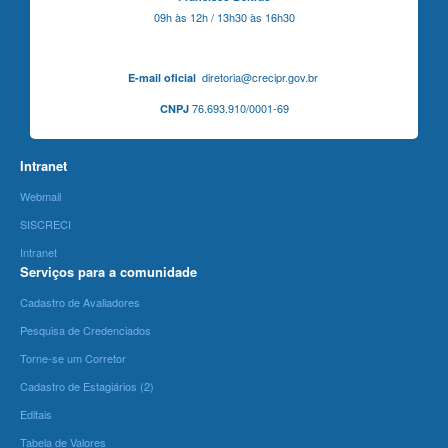
09h às 12h / 13h30 às 16h30
diretoria@crecipr.gov.br
E-mail oficial
76.693.910/0001-69
CNPJ
Intranet
Webmail
SISCRECI
Intranet
Serviços para a comunidade
Cadastro de Avaliadores
Pesquisa de Credenciados
Torne-se um Corretor
Cadastro de Estagiários (2)
Editais
Tabela de Valores