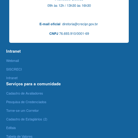
09h às 12h / 13h30 às 16h30
diretoria@crecipr.gov.br
E-mail oficial
76.693.910/0001-69
CNPJ
Intranet
Webmail
SISCRECI
Intranet
Serviços para a comunidade
Cadastro de Avaliadores
Pesquisa de Credenciados
Torne-se um Corretor
Cadastro de Estagiários (2)
Editais
Tabela de Valores