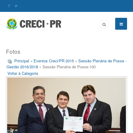
Fotos
Principal
»
Eventos Creci/PR 2015
»
Sessão Plenária de Posse -
Gestão 2016/2018
» Sessão Plenária de Posse-100
Voltar à Categoria