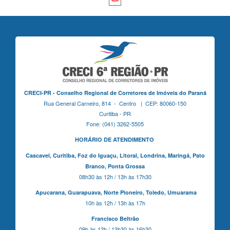
CRECI-PR - Conselho Regional de Corretores de Imóveis do Paraná
Rua General Carneiro, 814 - Centro | CEP: 80060-150
Curitiba - PR
Fone: (041) 3262-5505
HORÁRIO DE ATENDIMENTO
Cascavel,
Curitiba,
Foz do Iguaçu,
Litoral, Londrina, Maringá,
Pato
Branco,
Ponta Grossa
08h30 às 12h / 13h às 17h30
Apucarana,
Guarapuava,
Norte Pioneiro,
Toledo, Umuarama
10h às 12h / 13h às 17h
Francisco Beltrão
09h às 12h / 13h30 às 16h30