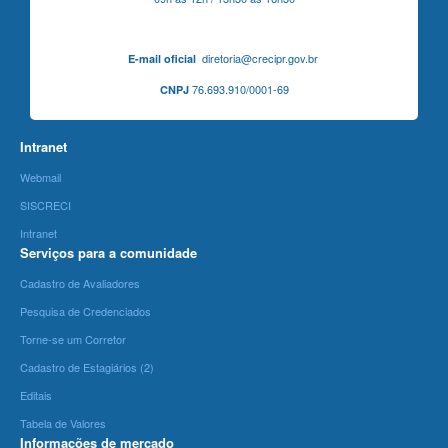
diretoria@crecipr.gov.br
E-mail oficial
76.693.910/0001-69
CNPJ
Intranet
Webmail
SISCRECI
Intranet
Serviços para a comunidade
Cadastro de Avaliadores
Pesquisa de Credenciados
Torne-se um Corretor
Cadastro de Estagiários (2)
Editais
Tabela de Valores
Informações de mercado