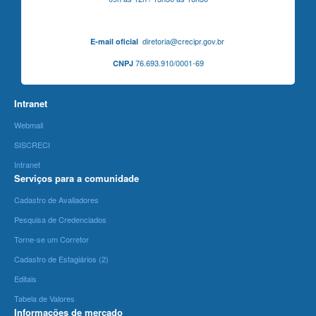
diretoria@crecipr.gov.br
E-mail oficial
76.693.910/0001-69
CNPJ
Intranet
Webmail
SISCRECI
Intranet
Serviços para a comunidade
Cadastro de Avaliadores
Pesquisa de Credenciados
Torne-se um Corretor
Cadastro de Estagiários (2)
Editais
Tabela de Valores
Informações de mercado