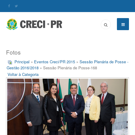
Fotos
Principal
»
Eventos Creci/PR 2015
»
Sessão Plenária de Posse -
Gestão 2016/2018
» Sessão Plenária de Posse-168
Voltar à Categoria