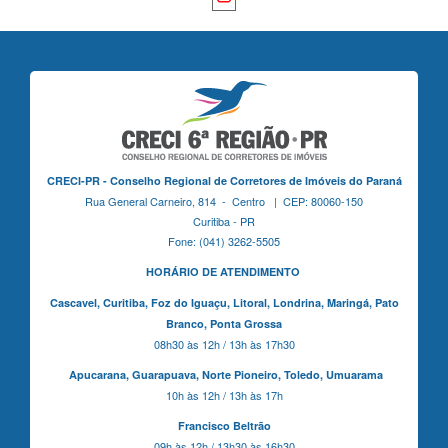
CRECI-PR - Conselho Regional de Corretores de Imóveis do Paraná
Rua General Carneiro, 814 - Centro | CEP: 80060-150
Curitiba - PR
Fone: (041) 3262-5505
HORÁRIO DE ATENDIMENTO
Cascavel,
Curitiba,
Foz do Iguaçu,
Litoral, Londrina, Maringá,
Pato
Branco,
Ponta Grossa
08h30 às 12h / 13h às 17h30
Apucarana,
Guarapuava,
Norte Pioneiro,
Toledo, Umuarama
10h às 12h / 13h às 17h
Francisco Beltrão
09h às 12h / 13h30 às 16h30