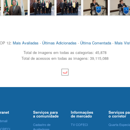
OP 12:
Mais Avaliadas
-
Últimas Adicionadas
-
Última Comentada
-
Mais Vis
Total de imagens em todas as categorias: 45,878
Total de acessos em todas as imagens: 39,115,088
tranet
Serviços para
Informações
Serviços pa
a comunidade
de mercado
o corretor
bmail
Cadastro de
TV COFECI
Quarta Especia
SCRECI
Avaliadores