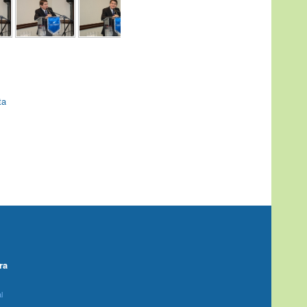
ta
ra
l