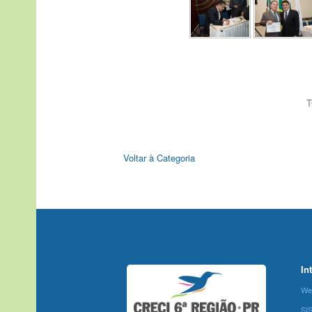
T
Voltar à Categoria
In
We
SI