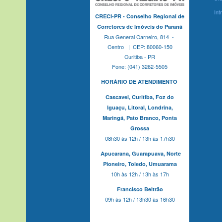
Int
CRECI-PR - Conselho Regional de
Corretores de Imóveis do Paraná
Rua General Carneiro, 814 -
Centro | CEP: 80060-150
Curitiba - PR
Fone: (041) 3262-5505
HORÁRIO DE ATENDIMENTO
Cascavel,
Curitiba,
Foz do
Iguaçu,
Litoral, Londrina,
Maringá,
Pato Branco,
Ponta
Grossa
08h30 às 12h / 13h às 17h30
Apucarana,
Guarapuava,
Norte
Pioneiro,
Toledo, Umuarama
10h às 12h / 13h às 17h
Francisco Beltrão
09h às 12h / 13h30 às 16h30