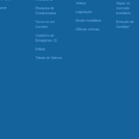
Vídeos
Vagas no
ranet
Pesquisa de
mercado
Legislação
Credenciados
imobiliário
Direito Imobiliário
Torne-se um
Emissão de
Corretor
Certidão*
Últimas notícias
Cadastro de
Estagiários (2)
Editais
Tabela de Valores