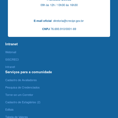
09h às 12h / 13h30 às 16h30
diretoria@crecipr.gov.br
E-mail oficial
76.693.910/0001-69
CNPJ
Intranet
Webmail
SISCRECI
Intranet
Serviços para a comunidade
Cadastro de Avaliadores
Pesquisa de Credenciados
Torne-se um Corretor
Cadastro de Estagiários (2)
Editais
Tabela de Valores