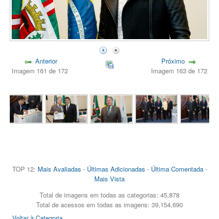
Anterior
Próximo
Imagem 161 de 172
Imagem 163 de 172
TOP 12:
Mais Avaliadas
-
Últimas Adicionadas
-
Última Comentada
-
Mais Vista
Total de imagens em todas as categorias: 45,878
Total de acessos em todas as imagens: 39,154,690
Voltar à Categoria