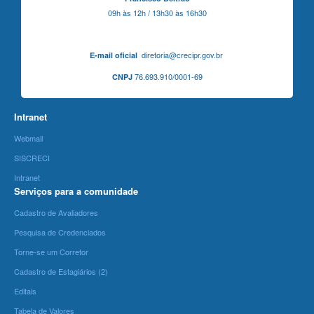
09h às 12h / 13h30 às 16h30
diretoria@crecipr.gov.br
E-mail oficial
76.693.910/0001-69
CNPJ
Intranet
Webmail
SISCRECI
Intranet
Serviços para a comunidade
Cadastro de Avaliadores
Pesquisa de Credenciados
Torne-se um Corretor
Cadastro de Estagiários (2)
Editais
Tabela de Valores