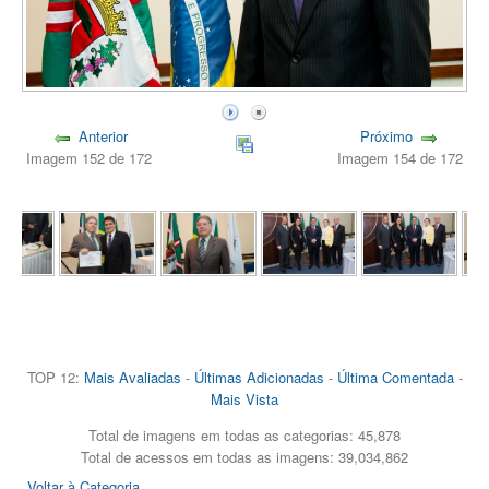
Anterior
Próximo
Imagem 152 de 172
Imagem 154 de 172
TOP 12:
Mais Avaliadas
-
Últimas Adicionadas
-
Última Comentada
-
Mais Vista
Total de imagens em todas as categorias: 45,878
Total de acessos em todas as imagens: 39,034,862
Voltar à Categoria