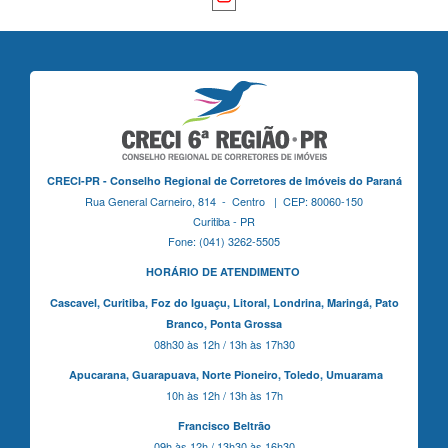
CRECI-PR - Conselho Regional de Corretores de Imóveis do Paraná
Rua General Carneiro, 814 - Centro | CEP: 80060-150
Curitiba - PR
Fone: (041) 3262-5505
HORÁRIO DE ATENDIMENTO
Cascavel,
Curitiba,
Foz do Iguaçu,
Litoral, Londrina, Maringá,
Pato
Branco,
Ponta Grossa
08h30 às 12h / 13h às 17h30
Apucarana,
Guarapuava,
Norte Pioneiro,
Toledo, Umuarama
10h às 12h / 13h às 17h
Francisco Beltrão
09h às 12h / 13h30 às 16h30