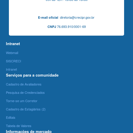
diretoria@crecipr.gov.br
E-mail oficial
76.693.910/0001-69
CNPJ
Intranet
Webmail
SISCRECI
Intranet
Serviços para a comunidade
Cadastro de Avaliadores
Pesquisa de Credenciados
Torne-se um Corretor
Cadastro de Estagiários (2)
Editais
Tabela de Valores
Informações de mercado