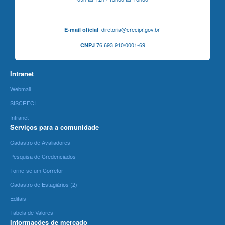
diretoria@crecipr.gov.br
E-mail oficial
76.693.910/0001-69
CNPJ
Intranet
Webmail
SISCRECI
Intranet
Serviços para a comunidade
Cadastro de Avaliadores
Pesquisa de Credenciados
Torne-se um Corretor
Cadastro de Estagiários (2)
Editais
Tabela de Valores
Informações de mercado