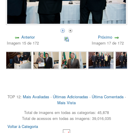
Anterior
Próximo
Imagem 15 de 172
Imagem 17 de 172
TOP 12:
Mais Avaliadas
-
Últimas Adicionadas
-
Última Comentada
-
Mais Vista
Total de imagens em todas as categorias: 45,878
Total de acessos em todas as imagens: 39,016,035
Voltar à Categoria