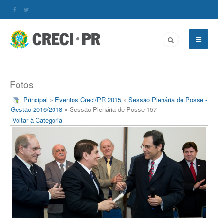
Fotos
Principal
»
Eventos Creci/PR 2015
»
Sessão Plenária de Posse -
Gestão 2016/2018
» Sessão Plenária de Posse-157
Voltar à Categoria