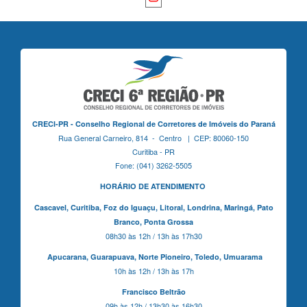
CRECI-PR - Conselho Regional de Corretores de Imóveis do Paraná
Rua General Carneiro, 814 - Centro | CEP: 80060-150
Curitiba - PR
Fone: (041) 3262-5505
HORÁRIO DE ATENDIMENTO
Cascavel,
Curitiba,
Foz do Iguaçu,
Litoral, Londrina, Maringá,
Pato
Branco,
Ponta Grossa
08h30 às 12h / 13h às 17h30
Apucarana,
Guarapuava,
Norte Pioneiro,
Toledo, Umuarama
10h às 12h / 13h às 17h
Francisco Beltrão
09h às 12h / 13h30 às 16h30