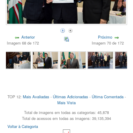
Anterior
Próximo
Imagem 68 de 172
Imagem 70 de 172
TOP 12:
Mais Avaliadas
-
Últimas Adicionadas
-
Última Comentada
-
Mais Vista
Total de imagens em todas as categorias: 45,878
Total de acessos em todas as imagens: 39,135,394
Voltar à Categoria