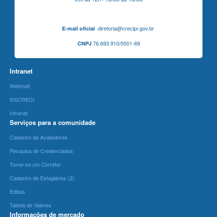
diretoria@crecipr.gov.br
E-mail oficial
76.693.910/0001-69
CNPJ
Intranet
Webmail
SISCRECI
Intranet
Serviços para a comunidade
Cadastro de Avaliadores
Pesquisa de Credenciados
Torne-se um Corretor
Cadastro de Estagiários (2)
Editais
Tabela de Valores
Informações de mercado