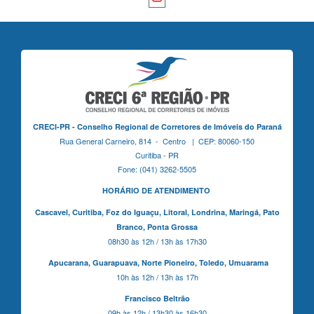
CRECI-PR - Conselho Regional de Corretores de Imóveis do Paraná
Rua General Carneiro, 814 - Centro | CEP: 80060-150
Curitiba - PR
Fone: (041) 3262-5505
HORÁRIO DE ATENDIMENTO
Cascavel,
Curitiba,
Foz do Iguaçu,
Litoral, Londrina, Maringá,
Pato
Branco,
Ponta Grossa
08h30 às 12h / 13h às 17h30
Apucarana,
Guarapuava,
Norte Pioneiro,
Toledo, Umuarama
10h às 12h / 13h às 17h
Francisco Beltrão
09h às 12h / 13h30 às 16h30