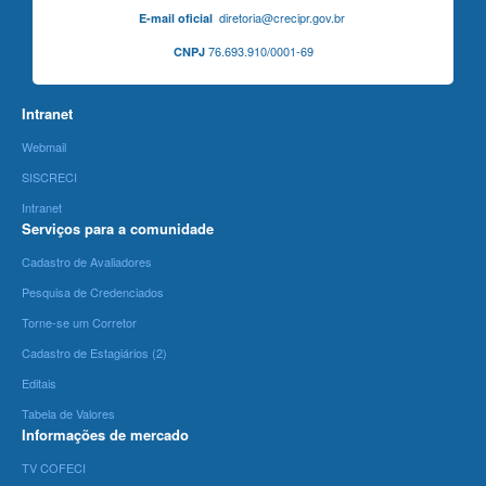
diretoria@crecipr.gov.br
E-mail oficial
76.693.910/0001-69
CNPJ
Intranet
Webmail
SISCRECI
Intranet
Serviços para a comunidade
Cadastro de Avaliadores
Pesquisa de Credenciados
Torne-se um Corretor
Cadastro de Estagiários (2)
Editais
Tabela de Valores
Informações de mercado
TV COFECI