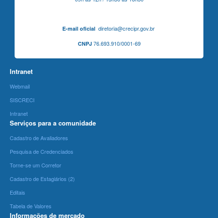
diretoria@crecipr.gov.br
E-mail oficial
76.693.910/0001-69
CNPJ
Intranet
Webmail
SISCRECI
Intranet
Serviços para a comunidade
Cadastro de Avaliadores
Pesquisa de Credenciados
Torne-se um Corretor
Cadastro de Estagiários (2)
Editais
Tabela de Valores
Informações de mercado