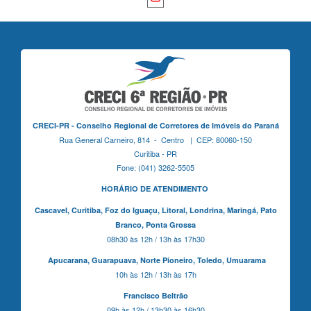
CRECI-PR - Conselho Regional de Corretores de Imóveis do Paraná
Rua General Carneiro, 814 - Centro | CEP: 80060-150
Curitiba - PR
Fone: (041) 3262-5505
HORÁRIO DE ATENDIMENTO
Cascavel,
Curitiba,
Foz do Iguaçu,
Litoral, Londrina, Maringá,
Pato
Branco,
Ponta Grossa
08h30 às 12h / 13h às 17h30
Apucarana,
Guarapuava,
Norte Pioneiro,
Toledo, Umuarama
10h às 12h / 13h às 17h
Francisco Beltrão
09h às 12h / 13h30 às 16h30