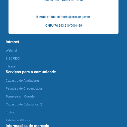
diretoria@crecipr.gov.br
E-mail oficial
76.693.910/0001-69
CNPJ
Intranet
Webmail
SISCRECI
Intranet
Serviços para a comunidade
Cadastro de Avaliadores
Pesquisa de Credenciados
Torne-se um Corretor
Cadastro de Estagiários (2)
Editais
Tabela de Valores
Informações de mercado