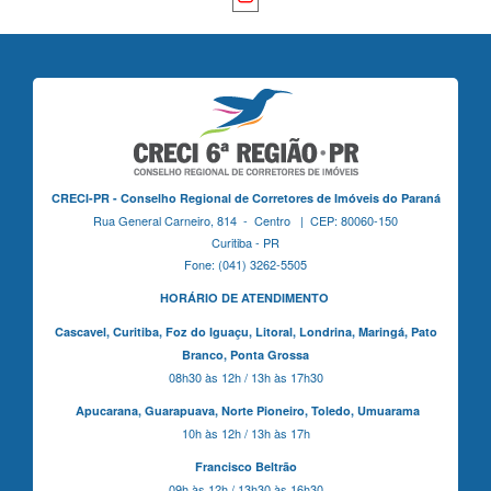
CRECI-PR - Conselho Regional de Corretores de Imóveis do Paraná
Rua General Carneiro, 814 - Centro | CEP: 80060-150
Curitiba - PR
Fone: (041) 3262-5505
HORÁRIO DE ATENDIMENTO
Cascavel,
Curitiba,
Foz do Iguaçu,
Litoral, Londrina, Maringá,
Pato
Branco,
Ponta Grossa
08h30 às 12h / 13h às 17h30
Apucarana,
Guarapuava,
Norte Pioneiro,
Toledo, Umuarama
10h às 12h / 13h às 17h
Francisco Beltrão
09h às 12h / 13h30 às 16h30