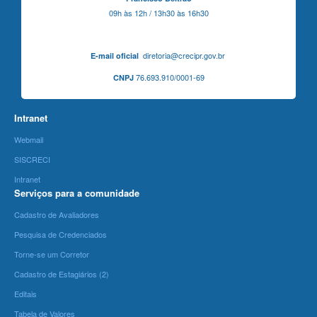
09h às 12h / 13h30 às 16h30
diretoria@crecipr.gov.br
E-mail oficial
76.693.910/0001-69
CNPJ
Intranet
Webmail
SISCRECI
Intranet
Serviços para a comunidade
Cadastro de Avaliadores
Pesquisa de Credenciados
Torne-se um Corretor
Cadastro de Estagiários (2)
Editais
Tabela de Valores