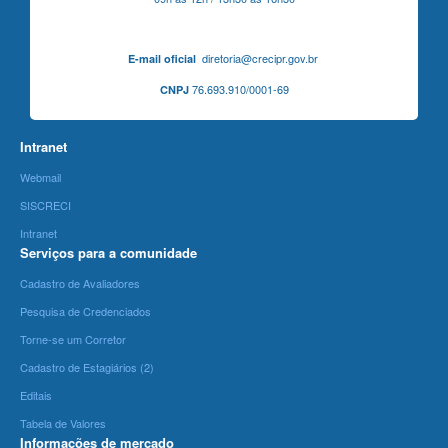
diretoria@crecipr.gov.br
E-mail oficial
76.693.910/0001-69
CNPJ
Intranet
Webmail
SISCRECI
Intranet
Serviços para a comunidade
Cadastro de Avaliadores
Pesquisa de Credenciados
Torne-se um Corretor
Cadastro de Estagiários (2)
Editais
Tabela de Valores
Informações de mercado