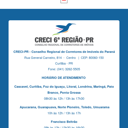
CRECI-PR - Conselho Regional de Corretores de Imóveis do Paraná
Rua General Carneiro, 814 - Centro | CEP: 80060-150
Curitiba - PR
Fone: (041) 3262-5505
HORÁRIO DE ATENDIMENTO
Cascavel,
Curitiba,
Foz do Iguaçu,
Litoral, Londrina, Maringá,
Pato
Branco,
Ponta Grossa
08h30 às 12h / 13h às 17h30
Apucarana,
Guarapuava,
Norte Pioneiro,
Toledo, Umuarama
10h às 12h / 13h às 17h
Francisco Beltrão
09h às 12h / 13h30 às 16h30