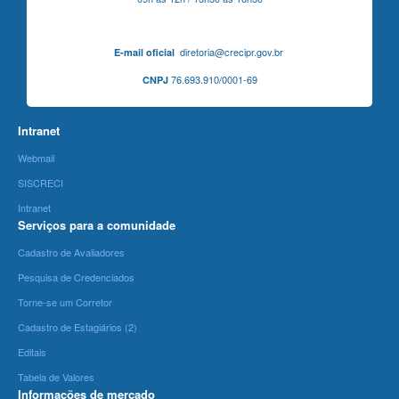
diretoria@crecipr.gov.br
E-mail oficial
76.693.910/0001-69
CNPJ
Intranet
Webmail
SISCRECI
Intranet
Serviços para a comunidade
Cadastro de Avaliadores
Pesquisa de Credenciados
Torne-se um Corretor
Cadastro de Estagiários (2)
Editais
Tabela de Valores
Informações de mercado