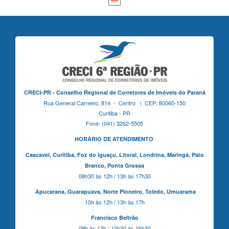
CRECI-PR - Conselho Regional de Corretores de Imóveis do Paraná
Rua General Carneiro, 814 - Centro | CEP: 80060-150
Curitiba - PR
Fone: (041) 3262-5505
HORÁRIO DE ATENDIMENTO
Cascavel,
Curitiba,
Foz do Iguaçu,
Litoral, Londrina, Maringá,
Pato
Branco,
Ponta Grossa
08h30 às 12h / 13h às 17h30
Apucarana,
Guarapuava,
Norte Pioneiro,
Toledo, Umuarama
10h às 12h / 13h às 17h
Francisco Beltrão
09h às 12h / 13h30 às 16h30