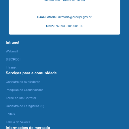
diretoria@crecipr.gov.br
E-mail oficial
76.693.910/0001-69
CNPJ
Intranet
Webmail
SISCRECI
Intranet
Serviços para a comunidade
Cadastro de Avaliadores
Pesquisa de Credenciados
Torne-se um Corretor
Cadastro de Estagiários (2)
Editais
Tabela de Valores
Informações de mercado