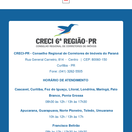
CRECI-PR - Conselho Regional de Corretores de Imóveis do Paraná
Rua General Carneiro, 814 - Centro | CEP: 80060-150
Curitiba - PR
Fone: (041) 3262-5505
HORÁRIO DE ATENDIMENTO
Cascavel,
Curitiba,
Foz do Iguaçu,
Litoral, Londrina, Maringá,
Pato
Branco,
Ponta Grossa
08h30 às 12h / 13h às 17h30
Apucarana,
Guarapuava,
Norte Pioneiro,
Toledo, Umuarama
10h às 12h / 13h às 17h
Francisco Beltrão
09h às 12h / 13h30 às 16h30