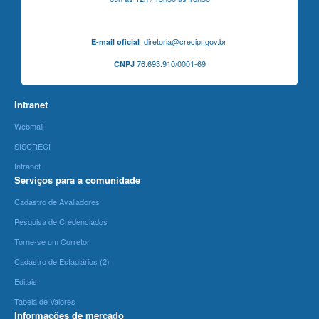
diretoria@crecipr.gov.br
E-mail oficial
76.693.910/0001-69
CNPJ
Intranet
Webmail
SISCRECI
Intranet
Serviços para a comunidade
Cadastro de Avaliadores
Pesquisa de Credenciados
Torne-se um Corretor
Cadastro de Estagiários (2)
Editais
Tabela de Valores
Informações de mercado