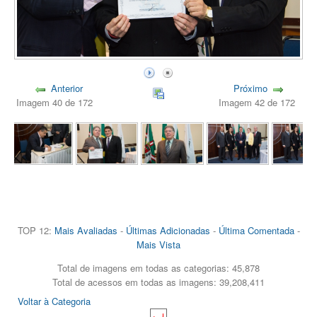
Anterior
Próximo
Imagem 40 de 172
Imagem 42 de 172
TOP 12:
Mais Avaliadas
-
Últimas Adicionadas
-
Última Comentada
-
Mais Vista
Total de imagens em todas as categorias: 45,878
Total de acessos em todas as imagens: 39,208,411
Voltar à Categoria