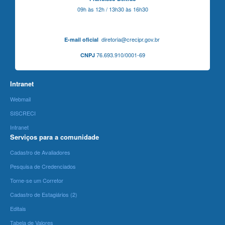
09h às 12h / 13h30 às 16h30
diretoria@crecipr.gov.br
E-mail oficial
76.693.910/0001-69
CNPJ
Intranet
Webmail
SISCRECI
Intranet
Serviços para a comunidade
Cadastro de Avaliadores
Pesquisa de Credenciados
Torne-se um Corretor
Cadastro de Estagiários (2)
Editais
Tabela de Valores