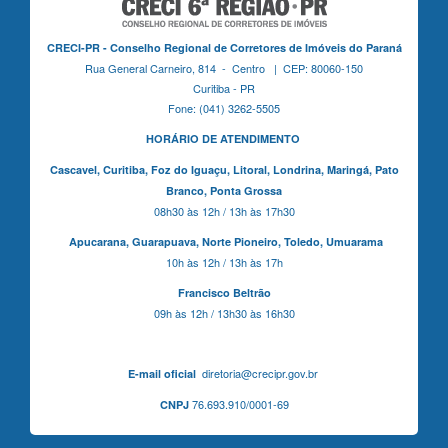
CRECI-PR - Conselho Regional de Corretores de Imóveis do Paraná
Rua General Carneiro, 814 - Centro | CEP: 80060-150
Curitiba - PR
Fone: (041) 3262-5505
HORÁRIO DE ATENDIMENTO
Cascavel,
Curitiba,
Foz do Iguaçu,
Litoral, Londrina, Maringá,
Pato
Branco,
Ponta Grossa
08h30 às 12h / 13h às 17h30
Apucarana,
Guarapuava,
Norte Pioneiro,
Toledo, Umuarama
10h às 12h / 13h às 17h
Francisco Beltrão
09h às 12h / 13h30 às 16h30
diretoria@crecipr.gov.br
E-mail oficial
76.693.910/0001-69
CNPJ