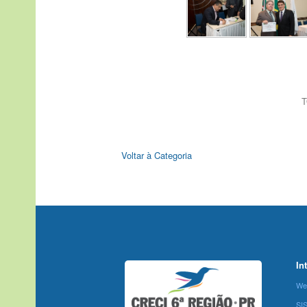
T
Voltar à Categoria
In
We
SI