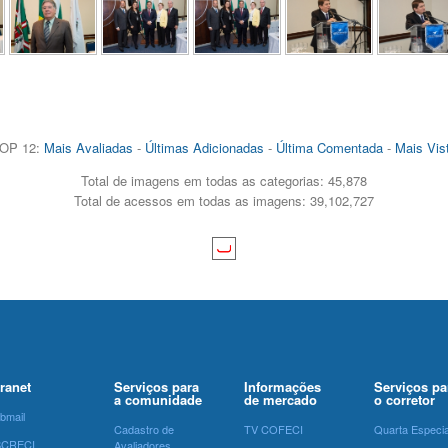
OP 12:
Mais Avaliadas
-
Últimas Adicionadas
-
Última Comentada
-
Mais Vis
Total de imagens em todas as categorias: 45,878
Total de acessos em todas as imagens: 39,102,727
tranet
Serviços para
Informações
Serviços pa
a comunidade
de mercado
o corretor
bmail
Cadastro de
TV COFECI
Quarta Especia
SCRECI
Avaliadores