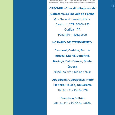
Int
CRECI-PR - Conselho Regional de
Corretores de Imóveis do Paraná
Rua General Carneiro, 814 -
Centro | CEP: 80060-150
Curitiba - PR
Fone: (041) 3262-5505
HORÁRIO DE ATENDIMENTO
Cascavel,
Curitiba,
Foz do
Iguaçu,
Litoral, Londrina,
Maringá,
Pato Branco,
Ponta
Grossa
08h30 às 12h / 13h às 17h30
Apucarana,
Guarapuava,
Norte
Pioneiro,
Toledo, Umuarama
10h às 12h / 13h às 17h
Francisco Beltrão
09h às 12h / 13h30 às 16h30