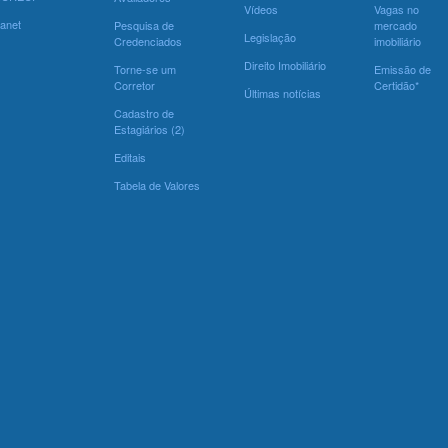
Vídeos
Vagas no
ranet
Pesquisa de
mercado
Legislação
Credenciados
imobiliário
Direito Imobiliário
Torne-se um
Emissão de
Corretor
Certidão*
Últimas notícias
Cadastro de
Estagiários (2)
Editais
Tabela de Valores