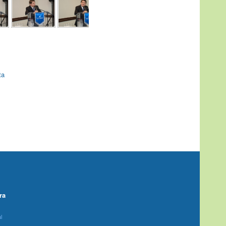
ta
ra
l