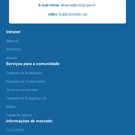
diretoria@crecipr.gov.br
E-mail oficial
76.693.910/0001-69
CNPJ
Intranet
Webmail
SISCRECI
Intranet
Serviços para a comunidade
Cadastro de Avaliadores
Pesquisa de Credenciados
Torne-se um Corretor
Cadastro de Estagiários (2)
Editais
Tabela de Valores
Informações de mercado
TV COFECI