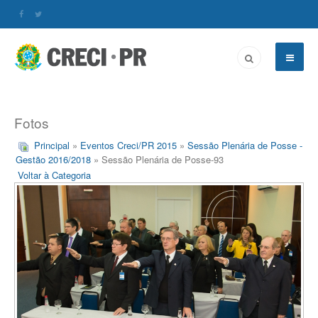
Fotos
Principal
»
Eventos Creci/PR 2015
»
Sessão Plenária de Posse -
Gestão 2016/2018
» Sessão Plenária de Posse-93
Voltar à Categoria