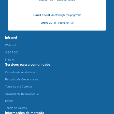
diretoria@crecipr.gov.br
E-mail oficial
76.693.910/0001-69
CNPJ
Intranet
Webmail
SISCRECI
Intranet
Serviços para a comunidade
Cadastro de Avaliadores
Pesquisa de Credenciados
Torne-se um Corretor
Cadastro de Estagiários (2)
Editais
Tabela de Valores
Informações de mercado