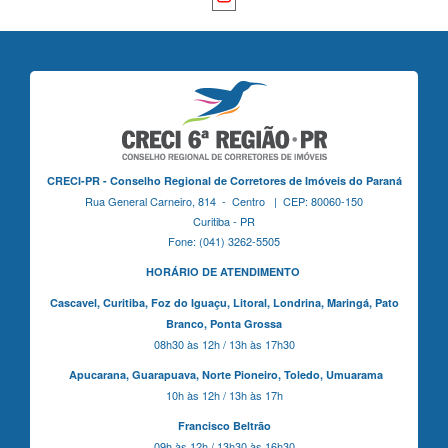
CRECI-PR - Conselho Regional de Corretores de Imóveis do Paraná
Rua General Carneiro, 814 - Centro | CEP: 80060-150
Curitiba - PR
Fone: (041) 3262-5505
HORÁRIO DE ATENDIMENTO
Cascavel,
Curitiba,
Foz do Iguaçu,
Litoral, Londrina, Maringá,
Pato
Branco,
Ponta Grossa
08h30 às 12h / 13h às 17h30
Apucarana,
Guarapuava,
Norte Pioneiro,
Toledo, Umuarama
10h às 12h / 13h às 17h
Francisco Beltrão
09h às 12h / 13h30 às 16h30