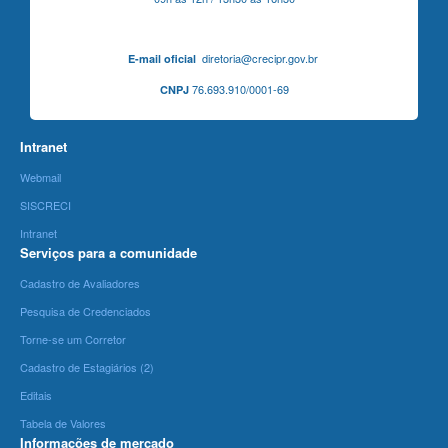
diretoria@crecipr.gov.br
E-mail oficial
76.693.910/0001-69
CNPJ
Intranet
Webmail
SISCRECI
Intranet
Serviços para a comunidade
Cadastro de Avaliadores
Pesquisa de Credenciados
Torne-se um Corretor
Cadastro de Estagiários (2)
Editais
Tabela de Valores
Informações de mercado