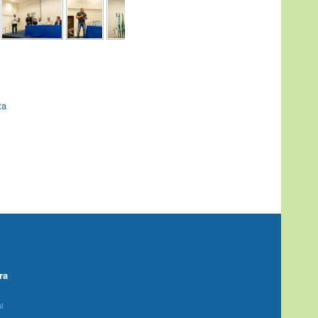
ta
ra
l