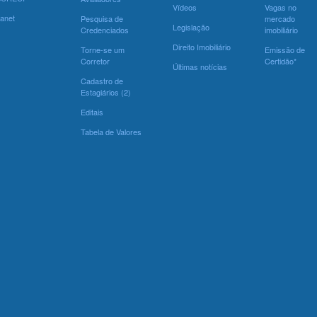
Vídeos
Vagas no
ranet
Pesquisa de
mercado
Legislação
Credenciados
imobiliário
Direito Imobiliário
Torne-se um
Emissão de
Corretor
Certidão*
Últimas notícias
Cadastro de
Estagiários (2)
Editais
Tabela de Valores