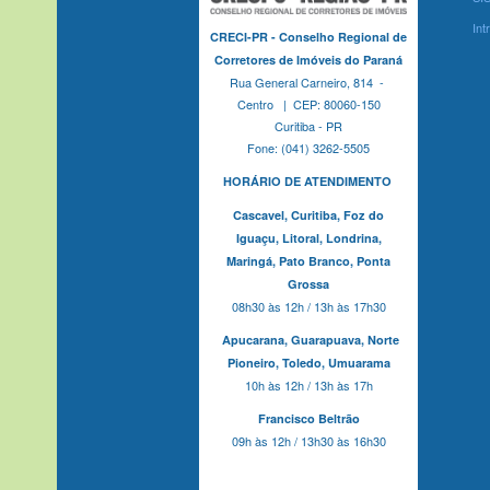
Int
CRECI-PR - Conselho Regional de
Corretores de Imóveis do Paraná
Rua General Carneiro, 814 -
Centro | CEP: 80060-150
Curitiba - PR
Fone: (041) 3262-5505
HORÁRIO DE ATENDIMENTO
Cascavel,
Curitiba,
Foz do
Iguaçu,
Litoral, Londrina,
Maringá,
Pato Branco,
Ponta
Grossa
08h30 às 12h / 13h às 17h30
Apucarana,
Guarapuava,
Norte
Pioneiro,
Toledo, Umuarama
10h às 12h / 13h às 17h
Francisco Beltrão
09h às 12h / 13h30 às 16h30