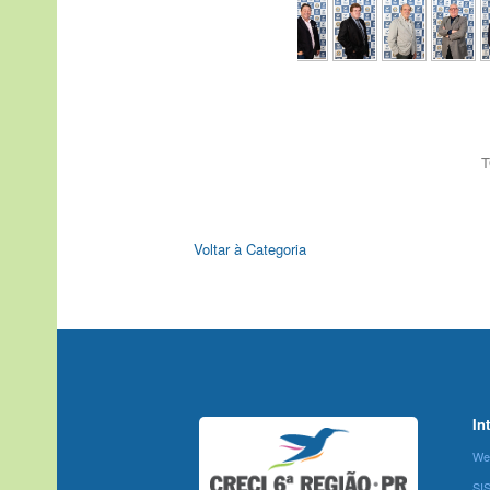
T
Voltar à Categoria
In
We
SI