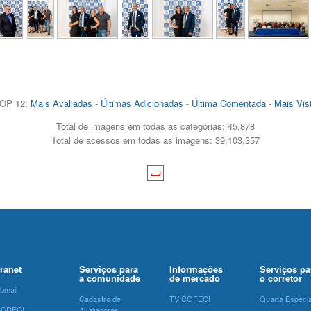
OP 12:
Mais Avaliadas
-
Últimas Adicionadas
-
Última Comentada
-
Mais Vis
Total de imagens em todas as categorias: 45,878
Total de acessos em todas as imagens: 39,103,357
tranet
Serviços para
Informações
Serviços pa
a comunidade
de mercado
o corretor
bmail
Cadastro de
TV COFECI
Quarta Especia
SCRECI
Avaliadores