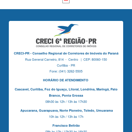
CRECI-PR - Conselho Regional de Corretores de Imóveis do Paraná
Rua General Carneiro, 814 - Centro | CEP: 80060-150
Curitiba - PR
Fone: (041) 3262-5505
HORÁRIO DE ATENDIMENTO
Cascavel,
Curitiba,
Foz do Iguaçu,
Litoral, Londrina, Maringá,
Pato
Branco,
Ponta Grossa
08h30 às 12h / 13h às 17h30
Apucarana,
Guarapuava,
Norte Pioneiro,
Toledo, Umuarama
10h às 12h / 13h às 17h
Francisco Beltrão
09h às 12h / 13h30 às 16h30