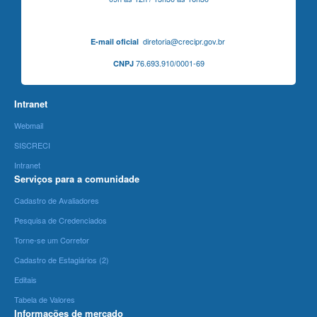
diretoria@crecipr.gov.br
E-mail oficial
76.693.910/0001-69
CNPJ
Intranet
Webmail
SISCRECI
Intranet
Serviços para a comunidade
Cadastro de Avaliadores
Pesquisa de Credenciados
Torne-se um Corretor
Cadastro de Estagiários (2)
Editais
Tabela de Valores
Informações de mercado