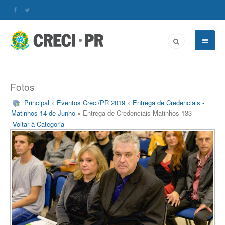
Fotos
Principal
»
Eventos Creci/PR 2019
»
Entrega de Credenciais -
Matinhos 14 de Junho
» Entrega de Credenciais Matinhos-133
Voltar à Categoria