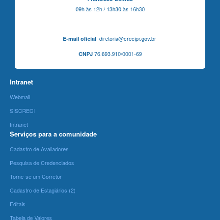
09h às 12h / 13h30 às 16h30
diretoria@crecipr.gov.br
E-mail oficial
76.693.910/0001-69
CNPJ
Intranet
Webmail
SISCRECI
Intranet
Serviços para a comunidade
Cadastro de Avaliadores
Pesquisa de Credenciados
Torne-se um Corretor
Cadastro de Estagiários (2)
Editais
Tabela de Valores