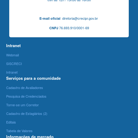
diretoria@crecipr.gov.br
E-mail oficial
76.693.910/0001-69
CNPJ
Intranet
Webmail
SISCRECI
Intranet
Serviços para a comunidade
Cadastro de Avaliadores
Pesquisa de Credenciados
Torne-se um Corretor
Cadastro de Estagiários (2)
Editais
Tabela de Valores
Informações de mercado