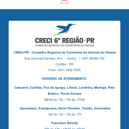
CRECI-PR - Conselho Regional de Corretores de Imóveis do Paraná
Rua General Carneiro, 814 - Centro | CEP: 80060-150
Curitiba - PR
Fone: (041) 3262-5505
HORÁRIO DE ATENDIMENTO
Cascavel,
Curitiba,
Foz do Iguaçu,
Litoral, Londrina, Maringá,
Pato
Branco,
Ponta Grossa
08h30 às 12h / 13h às 17h30
Apucarana,
Guarapuava,
Norte Pioneiro,
Toledo, Umuarama
10h às 12h / 13h às 17h
Francisco Beltrão
09h às 12h / 13h30 às 16h30