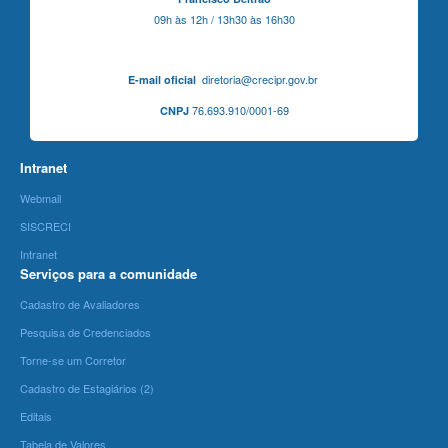
09h às 12h / 13h30 às 16h30
diretoria@crecipr.gov.br
E-mail oficial
76.693.910/0001-69
CNPJ
Intranet
Webmail
SISCRECI
Intranet
Serviços para a comunidade
Cadastro de Avaliadores
Pesquisa de Credenciados
Torne-se um Corretor
Cadastro de Estagiários (2)
Editais
Tabela de Valores