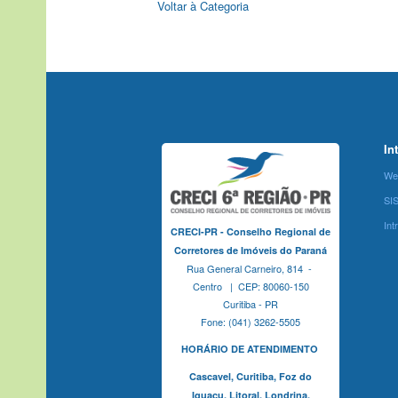
Voltar à Categoria
In
We
SI
Int
CRECI-PR - Conselho Regional de
Corretores de Imóveis do Paraná
Rua General Carneiro, 814 -
Centro | CEP: 80060-150
Curitiba - PR
Fone: (041) 3262-5505
HORÁRIO DE ATENDIMENTO
Cascavel,
Curitiba,
Foz do
Iguaçu,
Litoral, Londrina,