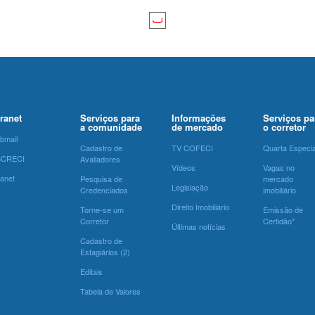
tranet
Serviços para
Informações
Serviços pa
a comunidade
de mercado
o corretor
bmail
Cadastro de
TV COFECI
Quarta Especia
SCRECI
Avaliadores
Vídeos
Vagas no
ranet
Pesquisa de
mercado
Legislação
Credenciados
imobiliário
Direito Imobiliário
Torne-se um
Emissão de
Corretor
Certidão*
Últimas notícias
Cadastro de
Estagiários (2)
Editais
Tabela de Valores