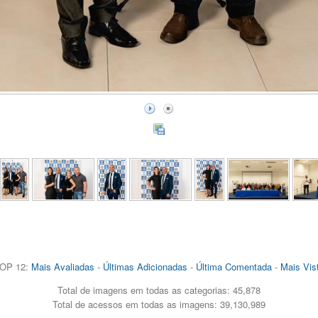
OP 12:
Mais Avaliadas
-
Últimas Adicionadas
-
Última Comentada
-
Mais Vis
Total de imagens em todas as categorias: 45,878
Total de acessos em todas as imagens: 39,130,989